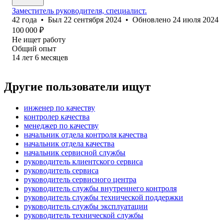
Заместитель руководителя, специалист.
42
года
•
Был
22 сентября 2024
•
Обновлено
24 июля 2024
100 000
₽
Не ищет работу
Общий опыт
14
лет
6
месяцев
Другие пользователи ищут
инженер по качеству
контролер качества
менеджер по качеству
начальник отдела контроля качества
начальник отдела качества
начальник сервисной службы
руководитель клиентского сервиса
руководитель сервиса
руководитель сервисного центра
руководитель службы внутреннего контроля
руководитель службы технической поддержки
руководитель службы эксплуатации
руководитель технической службы