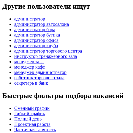
Другие пользователи ищут
администратор
администратор автосалона
администратор бара
администратор бутика
администратор офиса
администратор клуба
администратор торгового центра
инструктор тренажерного зала
менеджер зала
менеджер кафе
менеджер-администратор
работник торгового зала
секретарь в банк
Быстрые фильтры подбора вакансий
Сменный график
Гибкий график
Полный день
Проектная работа
Частичная занятость