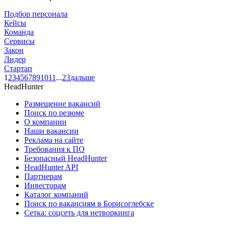
Подбор персонала
Кейсы
Команда
Сервисы
Закон
Лидер
Стартап
1
2
3
4
5
6
7
8
9
10
11
...
23
дальше
HeadHunter
Размещение вакансий
Поиск по резюме
О компании
Наши вакансии
Реклама на сайте
Требования к ПО
Безопасный HeadHunter
HeadHunter API
Партнерам
Инвесторам
Каталог компаний
Поиск по вакансиям в Борисоглебске
Сетка: соцсеть для нетворкинга