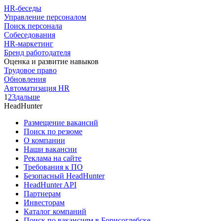
HR-беседы
Управление персоналом
Поиск персонала
Собеседования
HR-маркетинг
Бренд работодателя
Оценка и развитие навыков
Трудовое право
Обновления
Автоматизация HR
1
2
3
дальше
HeadHunter
Размещение вакансий
Поиск по резюме
О компании
Наши вакансии
Реклама на сайте
Требования к ПО
Безопасный HeadHunter
HeadHunter API
Партнерам
Инвесторам
Каталог компаний
Поиск по вакансиям в Борисоглебске