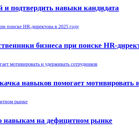
й и подтвердить навыки кандидата
венники бизнеса при поиске HR-директо
окачка навыков помогает мотивировать 
по навыкам на дефицитном рынке