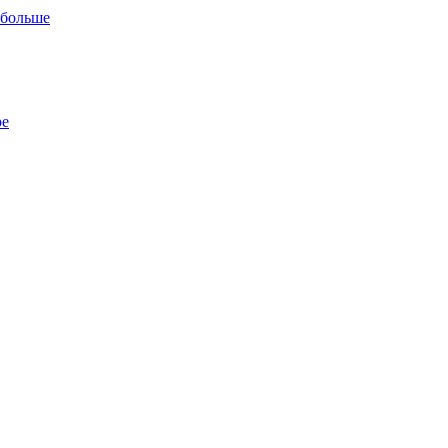
 больше
ре