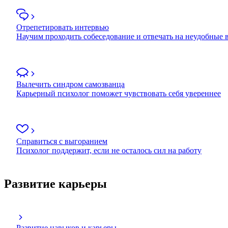
Отрепетировать интервью
Научим проходить собеседование и отвечать на неудобные
Вылечить синдром самозванца
Карьерный психолог поможет чувствовать себя увереннее
Справиться с выгоранием
Психолог поддержит, если не осталось сил на работу
Развитие карьеры
Развитие навыков и карьеры