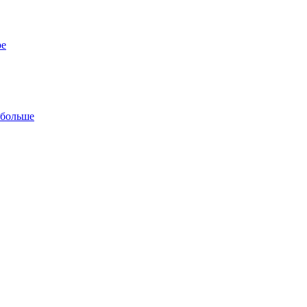
ре
 больше