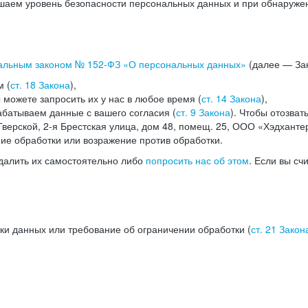
аем уровень безопасности персональных данных и при обнаружени
альным законом №
152-ФЗ
«О персональных данных»
(далее — Зак
м (
ст. 18 Закона
),
можете запросить их у нас в любое время (
ст. 14 Закона
),
абатываем данные с вашего согласия (
ст. 9 Закона
). Чтобы отозват
верской, 2-я Брестская улица, дом 48, помещ. 25, ООО «Хэдханте
ние обработки или возражение против обработки.
далить их самостоятельно либо
попросить нас об этом
. Если вы сч
ки данных или требование об ограничении обработки (
ст. 21 Закон