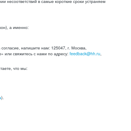
и несоответствий в самые короткие сроки устраняем
он), а именно:
ь согласие, напишите нам: 125047, г. Москва,
р» или свяжитесь с нами по адресу:
feedback@hh.ru
,
итаете, что мы:
а
).