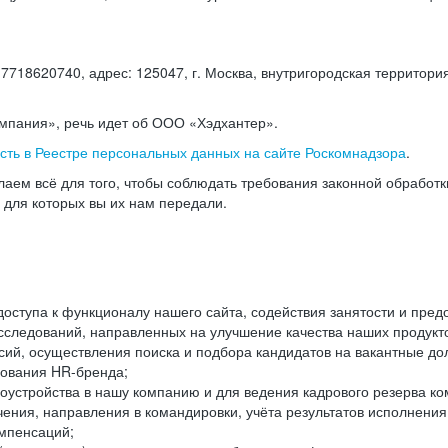
18620740, адрес: 125047, г. Москва, внутригородская территория
омпания», речь идет об ООО «Хэдхантер».
есть в Реестре персональных данных на сайте Роскомнадзора
.
аем всё для того, чтобы соблюдать требования законной обработ
, для которых вы их нам передали.
ступа к функционалу нашего сайта, содействия занятости и пред
следований, направленных на улучшение качества наших продуктов
ий, осуществления поиска и подбора кандидатов на вакантные дол
ования HR-бренда;
оустройства в нашу компанию и для ведения кадрового резерва ко
чения, направления в командировки, учёта результатов исполнени
омпенсаций;