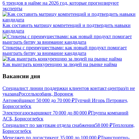
6 трендов в найме на 2026 год, которые прогнозируют
эксперты
Как составить матрицу компетенций и подтвердить навыки
кандидата
Стикеры с преимуществами: как новый продукт помогает
выиграть битву за внимание кандидата
Как выиграть конкуренцию за людей на рынке найма
Вакансии дня
Специалист линии поддержки клиентов контакт-центра
з/п не
указана
Россельхозбанк, Воронеж
Автомойщик
от
50 000
до
70 000
₽
Тупчий Игорь Петрович,
Борисоглебск
Электрогазосварщик
от
70 000
до
80 000
₽
Группа компаний
АСБ, Борисоглебск
Специалист по закупкам отдела снабжения
58 000
₽
Теплохим,
Борисоглебск
Менеджер по логистике
от
35 000
до
100 000
₽
Транспортно-