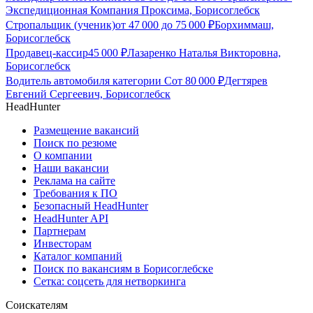
Экспедиционная Компания Проксима, Борисоглебск
Стропальщик (ученик)
от
47 000
до
75 000
₽
Борхиммаш,
Борисоглебск
Продавец-кассир
45 000
₽
Лазаренко Наталья Викторовна,
Борисоглебск
Водитель автомобиля категории С
от
80 000
₽
Дегтярев
Евгений Сергеевич, Борисоглебск
HeadHunter
Размещение вакансий
Поиск по резюме
О компании
Наши вакансии
Реклама на сайте
Требования к ПО
Безопасный HeadHunter
HeadHunter API
Партнерам
Инвесторам
Каталог компаний
Поиск по вакансиям в Борисоглебске
Сетка: соцсеть для нетворкинга
Соискателям